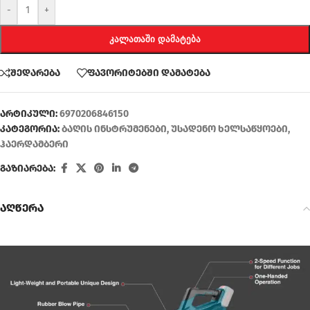
-
+
ᲙᲐᲚᲐᲗᲐᲨᲘ ᲓᲐᲛᲐᲢᲔᲑᲐ
შედარება
ფავორიტებში დამატება
არტიკული:
6970206846150
კატეგორია:
ბაღის ინსტრუმენები
,
უსადენო ხელსაწყოები
,
ჰაერდამბერი
გაზიარება:
აღწერა