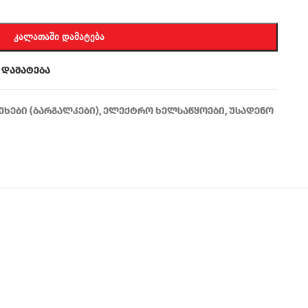
ᲙᲐᲚᲐᲗᲐᲨᲘ ᲓᲐᲛᲐᲢᲔᲑᲐ
 დამატება
ხები (ბარგალკები)
,
ელექტრო ხელსაწყოები
,
უსადენო