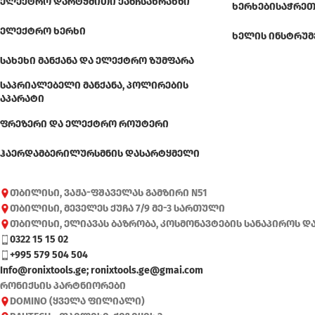
ᲔᲚᲔᲥᲢᲠᲝ ᲓᲐᲠᲢᲧᲛᲘᲗᲘ ᲥᲐᲜᲩᲡᲐᲮᲠᲐᲮᲜᲘ
ᲮᲔᲠᲮᲔᲑᲘ
ᲡᲐᲭᲠᲔᲗ
ᲔᲚᲔᲥᲢᲠᲝ ᲮᲔᲠᲮᲘ
ᲮᲔᲚᲘᲡ ᲘᲜᲡᲢᲠᲣᲛ
ᲡᲐᲮᲔᲮᲘ ᲛᲐᲜᲥᲐᲜᲐ ᲓᲐ ᲔᲚᲔᲥᲢᲠᲝ ᲖᲣᲛᲤᲐᲠᲐ
ᲡᲐᲞᲠᲘᲐᲚᲔᲑᲔᲚᲘ ᲛᲐᲜᲥᲐᲜᲐ, ᲞᲝᲚᲘᲠᲔᲑᲘᲡ
ᲐᲞᲐᲠᲐᲢᲘ
ᲤᲠᲔᲖᲔᲠᲘ ᲓᲐ ᲔᲚᲔᲥᲢᲠᲝ ᲠᲝᲣᲢᲔᲠᲘ
ᲰᲐᲔᲠᲓᲐᲛᲑᲔᲠᲘ
ᲚᲣᲠᲡᲛᲜᲘᲡ ᲓᲐᲡᲐᲠᲢᲧᲛᲔᲚᲘ
თბილისი, ვაჟა-ფშაველას გამზირი N51
თბილისი, მეველეს ქუჩა 7/9 მე-3 სართული
თბილისი, ელიავას ბაზრობა, კოსმონავტების სანაპიროს დ
0322 15 15 02
+995 579 504 504
Info@ronixtools.ge; ronixtools.ge@gmai.com
რონიქსის პარტნიორები
DOMINO (ყველა ფილიალი)