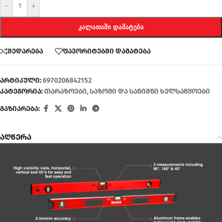
-
+
ᲙᲐᲚᲐᲗᲐᲨᲘ ᲓᲐᲛᲐᲢᲔᲑᲐ
შედარება
ფავორიტებში დამატება
არტიკული:
6970206842152
კატეგორია:
თარაზოები
,
საზომი და სანიშნი ხელსაწყოები
გაზიარება:
აღწერა