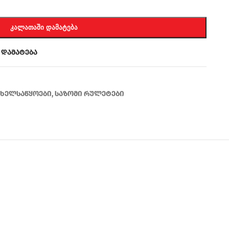
ᲙᲐᲚᲐᲗᲐᲨᲘ ᲓᲐᲛᲐᲢᲔᲑᲐ
 დამატება
ი ხელსაწყოები
,
საზომი რულეტები