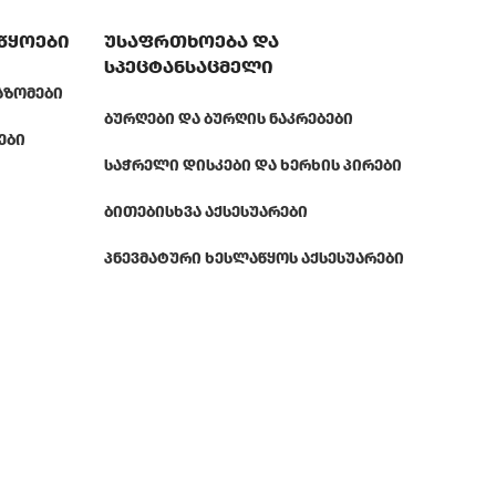
აწყოები
უსაფრთხოება და
სპეცტანსაცმელი
ᲐᲖᲝᲛᲔᲑᲘ
ᲑᲣᲠᲦᲔᲑᲘ ᲓᲐ ᲑᲣᲠᲦᲘᲡ ᲜᲐᲙᲠᲔᲑᲔᲑᲘ
ᲔᲑᲘ
ᲡᲐᲭᲠᲔᲚᲘ ᲓᲘᲡᲙᲔᲑᲘ ᲓᲐ ᲮᲔᲠᲮᲘᲡ ᲞᲘᲠᲔᲑᲘ
ᲑᲘᲗᲔᲑᲘ
ᲡᲮᲕᲐ ᲐᲥᲡᲔᲡᲣᲐᲠᲔᲑᲘ
ᲞᲜᲔᲕᲛᲐᲢᲣᲠᲘ ᲮᲔᲡᲚᲐᲬᲧᲝᲡ ᲐᲥᲡᲔᲡᲣᲐᲠᲔᲑᲘ