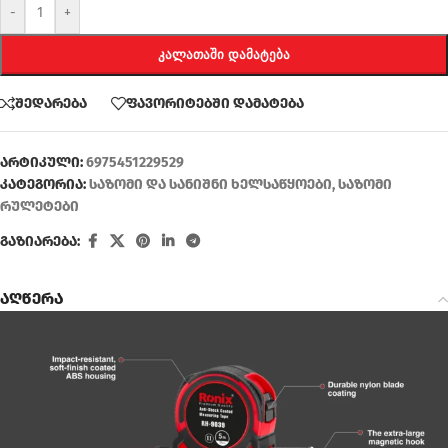
-
+
ᲙᲐᲚᲐᲗᲐᲨᲘ ᲓᲐᲛᲐᲢᲔᲑᲐ
შედარება
ფავორიტებში დამატება
არტიკული:
6975451229529
კატეგორია:
საზომი და სანიშნი ხელსაწყოები
,
საზომი
რულეტები
გაზიარება:
აღწერა