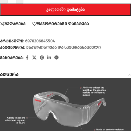
ᲙᲐᲚᲐᲗᲐᲨᲘ ᲓᲐᲛᲐᲢᲔᲑᲐ
შედარება
ფავორიტებში დამატება
არტიკული:
6970206845504
კატეგორია:
უსაფრთხოება და სპეცტანსაცმელი
გაზიარება:
აღწერა