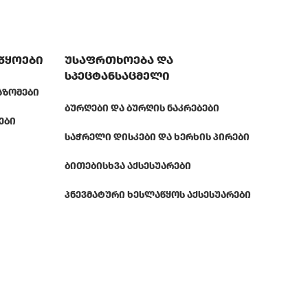
აწყოები
უსაფრთხოება და
სპეცტანსაცმელი
ᲐᲖᲝᲛᲔᲑᲘ
ᲑᲣᲠᲦᲔᲑᲘ ᲓᲐ ᲑᲣᲠᲦᲘᲡ ᲜᲐᲙᲠᲔᲑᲔᲑᲘ
ᲔᲑᲘ
ᲡᲐᲭᲠᲔᲚᲘ ᲓᲘᲡᲙᲔᲑᲘ ᲓᲐ ᲮᲔᲠᲮᲘᲡ ᲞᲘᲠᲔᲑᲘ
ᲑᲘᲗᲔᲑᲘ
ᲡᲮᲕᲐ ᲐᲥᲡᲔᲡᲣᲐᲠᲔᲑᲘ
ᲞᲜᲔᲕᲛᲐᲢᲣᲠᲘ ᲮᲔᲡᲚᲐᲬᲧᲝᲡ ᲐᲥᲡᲔᲡᲣᲐᲠᲔᲑᲘ