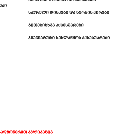
ᲔᲑᲘ
ᲡᲐᲭᲠᲔᲚᲘ ᲓᲘᲡᲙᲔᲑᲘ ᲓᲐ ᲮᲔᲠᲮᲘᲡ ᲞᲘᲠᲔᲑᲘ
ᲑᲘᲗᲔᲑᲘ
ᲡᲮᲕᲐ ᲐᲥᲡᲔᲡᲣᲐᲠᲔᲑᲘ
ᲞᲜᲔᲕᲛᲐᲢᲣᲠᲘ ᲮᲔᲡᲚᲐᲬᲧᲝᲡ ᲐᲥᲡᲔᲡᲣᲐᲠᲔᲑᲘ
გადმოწერეთ აპლიკაცია