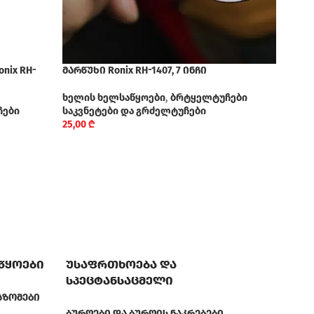
nix RH-
მარწუხი Ronix RH-1407, 7 ინჩი
მზა
ნაკრე
ხელის ხელსაწყოები
,
ბრტყელტუჩები
ჩები
საკვნეტები და გრძელტუჩები
ხელ
25,00
₾
საკვ
55,0
აწყოები
უსაფრთხოება და
სპეცტანსაცმელი
ᲐᲖᲝᲛᲔᲑᲘ
ᲑᲣᲠᲦᲔᲑᲘ ᲓᲐ ᲑᲣᲠᲦᲘᲡ ᲜᲐᲙᲠᲔᲑᲔᲑᲘ