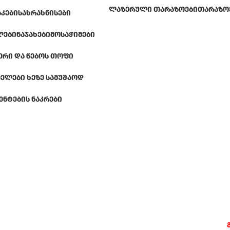
ᲚᲐᲖᲔᲠᲣᲚᲘ ᲗᲐᲠᲐᲖᲝᲔᲑᲘ
ᲗᲐᲠᲐᲖᲝ
ᲐᲙᲔᲑᲘ
ᲡᲐᲮᲠᲐᲮᲜᲘᲡᲔᲑᲘ
ᲚᲔᲑᲘ
ᲜᲐᲯᲐᲮᲔᲑᲘ
ᲛᲝᲡᲐᲭᲘᲛᲔᲑᲘ
ᲔᲠᲘ ᲓᲐ ᲬᲔᲑᲝᲡ ᲗᲝᲤᲘ
ᲔᲚᲔᲑᲘ ᲮᲔᲖᲔ ᲡᲐᲛᲣᲨᲐᲝᲓ
ᲔᲜᲢᲔᲑᲘᲡ ᲜᲐᲙᲠᲔᲑᲘ