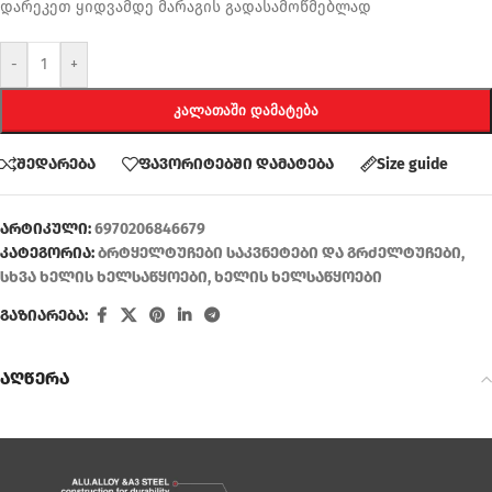
დარეკეთ ყიდვამდე მარაგის გადასამოწმებლად
-
+
ᲙᲐᲚᲐᲗᲐᲨᲘ ᲓᲐᲛᲐᲢᲔᲑᲐ
შედარება
ფავორიტებში დამატება
Size guide
არტიკული:
6970206846679
კატეგორია:
ბრტყელტუჩები საკვნეტები და გრძელტუჩები
,
სხვა ხელის ხელსაწყოები
,
ხელის ხელსაწყოები
გაზიარება:
აღწერა