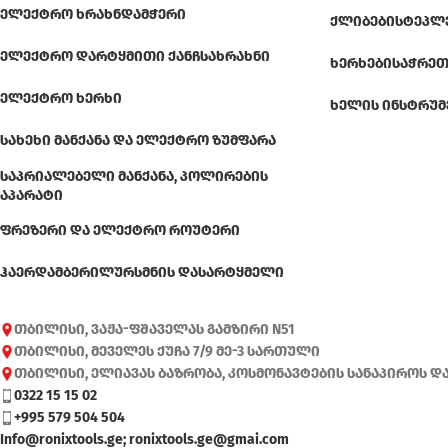
ᲔᲚᲔᲥᲢᲠᲝ ᲮᲠᲐᲮᲜᲓᲐᲛᲭᲔᲠᲘ
ᲥᲚᲘᲑᲔᲑᲘ
ᲡᲢᲔᲞᲚ
ᲔᲚᲔᲥᲢᲠᲝ ᲓᲐᲠᲢᲧᲛᲘᲗᲘ ᲥᲐᲜᲩᲡᲐᲮᲠᲐᲮᲜᲘ
ᲮᲔᲠᲮᲔᲑᲘ
ᲡᲐᲭᲠᲔᲗ
ᲔᲚᲔᲥᲢᲠᲝ ᲮᲔᲠᲮᲘ
ᲮᲔᲚᲘᲡ ᲘᲜᲡᲢᲠᲣᲛ
ᲡᲐᲮᲔᲮᲘ ᲛᲐᲜᲥᲐᲜᲐ ᲓᲐ ᲔᲚᲔᲥᲢᲠᲝ ᲖᲣᲛᲤᲐᲠᲐ
ᲡᲐᲞᲠᲘᲐᲚᲔᲑᲔᲚᲘ ᲛᲐᲜᲥᲐᲜᲐ, ᲞᲝᲚᲘᲠᲔᲑᲘᲡ
ᲐᲞᲐᲠᲐᲢᲘ
ᲤᲠᲔᲖᲔᲠᲘ ᲓᲐ ᲔᲚᲔᲥᲢᲠᲝ ᲠᲝᲣᲢᲔᲠᲘ
ᲰᲐᲔᲠᲓᲐᲛᲑᲔᲠᲘ
ᲚᲣᲠᲡᲛᲜᲘᲡ ᲓᲐᲡᲐᲠᲢᲧᲛᲔᲚᲘ
თბილისი, ვაჟა-ფშაველას გამზირი N51
თბილისი, მეველეს ქუჩა 7/9 მე-3 სართული
თბილისი, ელიავას ბაზრობა, კოსმონავტების სანაპიროს დ
0322 15 15 02
+995 579 504 504
Info@ronixtools.ge; ronixtools.ge@gmai.com