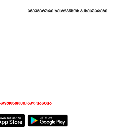
ᲞᲜᲔᲕᲛᲐᲢᲣᲠᲘ ᲮᲔᲡᲚᲐᲬᲧᲝᲡ ᲐᲥᲡᲔᲡᲣᲐᲠᲔᲑᲘ
გადმოწერეთ აპლიკაცია