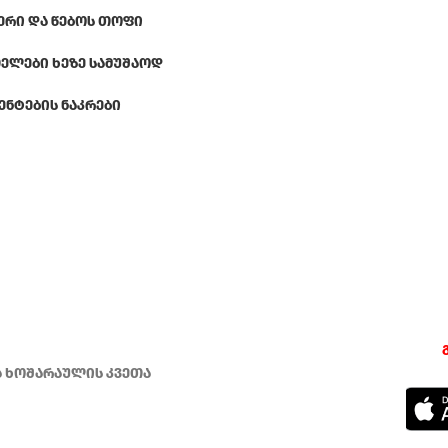
ᲔᲠᲘ ᲓᲐ ᲬᲔᲑᲝᲡ ᲗᲝᲤᲘ
ᲔᲚᲔᲑᲘ ᲮᲔᲖᲔ ᲡᲐᲛᲣᲨᲐᲝᲓ
ᲔᲜᲢᲔᲑᲘᲡ ᲜᲐᲙᲠᲔᲑᲘ
ა ხოშარაულის კვეთა