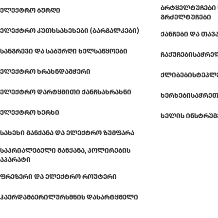
ᲑᲠᲢᲧᲔᲚᲢᲣᲩᲔᲑᲘ 
ᲔᲚᲔᲥᲢᲠᲝ ᲑᲣᲠᲦᲘ
ᲒᲠᲫᲔᲚᲢᲣᲩᲔᲑᲘ
ᲔᲚᲔᲥᲢᲠᲝ ᲙᲣᲗᲮᲡᲐᲮᲔᲮᲔᲑᲘ (ᲑᲐᲠᲒᲐᲚᲙᲔᲑᲘ)
ᲥᲐᲜᲩᲔᲑᲘ ᲓᲐ ᲗᲐᲕ
ᲡᲐᲜᲒᲠᲔᲕᲘ ᲓᲐ ᲡᲐᲑᲣᲠᲦᲘ ᲮᲔᲚᲡᲐᲬᲧᲝᲔᲑᲘ
ᲩᲐᲥᲣᲩᲔᲑᲘ
ᲡᲐᲭᲠᲔ
ᲔᲚᲔᲥᲢᲠᲝ ᲮᲠᲐᲮᲜᲓᲐᲛᲭᲔᲠᲘ
ᲥᲚᲘᲑᲔᲑᲘ
ᲡᲢᲔᲞᲚ
ᲔᲚᲔᲥᲢᲠᲝ ᲓᲐᲠᲢᲧᲛᲘᲗᲘ ᲥᲐᲜᲩᲡᲐᲮᲠᲐᲮᲜᲘ
ᲮᲔᲠᲮᲔᲑᲘ
ᲡᲐᲭᲠᲔᲗ
ᲔᲚᲔᲥᲢᲠᲝ ᲮᲔᲠᲮᲘ
ᲮᲔᲚᲘᲡ ᲘᲜᲡᲢᲠᲣᲛ
ᲡᲐᲮᲔᲮᲘ ᲛᲐᲜᲥᲐᲜᲐ ᲓᲐ ᲔᲚᲔᲥᲢᲠᲝ ᲖᲣᲛᲤᲐᲠᲐ
ᲡᲐᲞᲠᲘᲐᲚᲔᲑᲔᲚᲘ ᲛᲐᲜᲥᲐᲜᲐ, ᲞᲝᲚᲘᲠᲔᲑᲘᲡ
ᲐᲞᲐᲠᲐᲢᲘ
ᲤᲠᲔᲖᲔᲠᲘ ᲓᲐ ᲔᲚᲔᲥᲢᲠᲝ ᲠᲝᲣᲢᲔᲠᲘ
ᲰᲐᲔᲠᲓᲐᲛᲑᲔᲠᲘ
ᲚᲣᲠᲡᲛᲜᲘᲡ ᲓᲐᲡᲐᲠᲢᲧᲛᲔᲚᲘ