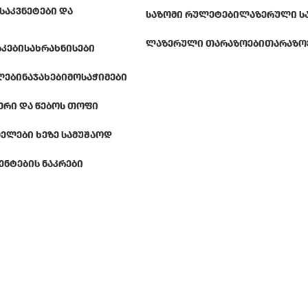
ᲡᲐᲙᲕᲜᲔᲢᲔᲑᲘ ᲓᲐ
ᲡᲐᲖᲝᲛᲘ ᲠᲣᲚᲔᲢᲔᲑᲘ
ᲚᲐᲖᲔᲠᲣᲚᲘ Ს
ᲚᲐᲖᲔᲠᲣᲚᲘ ᲗᲐᲠᲐᲖᲝᲔᲑᲘ
ᲗᲐᲠᲐᲖᲝ
ᲐᲙᲔᲑᲘ
ᲡᲐᲮᲠᲐᲮᲜᲘᲡᲔᲑᲘ
ᲚᲔᲑᲘ
ᲜᲐᲯᲐᲮᲔᲑᲘ
ᲛᲝᲡᲐᲭᲘᲛᲔᲑᲘ
ᲔᲠᲘ ᲓᲐ ᲬᲔᲑᲝᲡ ᲗᲝᲤᲘ
ᲔᲚᲔᲑᲘ ᲮᲔᲖᲔ ᲡᲐᲛᲣᲨᲐᲝᲓ
ᲔᲜᲢᲔᲑᲘᲡ ᲜᲐᲙᲠᲔᲑᲘ