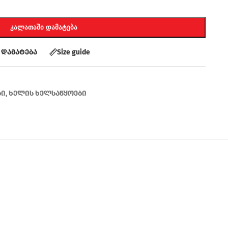
ᲙᲐᲚᲐᲗᲐᲨᲘ ᲓᲐᲛᲐᲢᲔᲑᲐ
 დამატება
Size guide
ბი
,
ხელის ხელსაწყოები