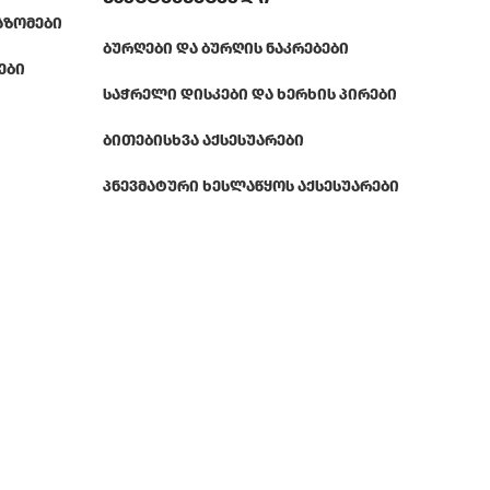
ᲐᲖᲝᲛᲔᲑᲘ
ᲑᲣᲠᲦᲔᲑᲘ ᲓᲐ ᲑᲣᲠᲦᲘᲡ ᲜᲐᲙᲠᲔᲑᲔᲑᲘ
ᲔᲑᲘ
ᲡᲐᲭᲠᲔᲚᲘ ᲓᲘᲡᲙᲔᲑᲘ ᲓᲐ ᲮᲔᲠᲮᲘᲡ ᲞᲘᲠᲔᲑᲘ
ᲑᲘᲗᲔᲑᲘ
ᲡᲮᲕᲐ ᲐᲥᲡᲔᲡᲣᲐᲠᲔᲑᲘ
ᲞᲜᲔᲕᲛᲐᲢᲣᲠᲘ ᲮᲔᲡᲚᲐᲬᲧᲝᲡ ᲐᲥᲡᲔᲡᲣᲐᲠᲔᲑᲘ