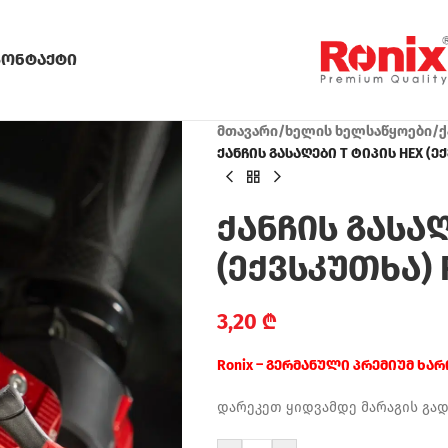
კონტაქტი
მთავარი
/
ხელის ხელსაწყოები
/
ქ
ქანჩის გასაღები T ტიპის HEX (ექვ
ქანჩის გასაღ
(ექვსკუთხა) R
3,20
₾
Ronix – გერმანული პრემიუმ ხა
დარეკეთ ყიდვამდე მარაგის გა