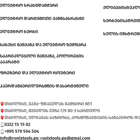
ᲔᲚᲔᲥᲢᲠᲝ ᲮᲠᲐᲮᲜᲓᲐᲛᲭᲔᲠᲘ
ᲥᲚᲘᲑᲔᲑᲘ
ᲡᲢᲔᲞᲚ
ᲔᲚᲔᲥᲢᲠᲝ ᲓᲐᲠᲢᲧᲛᲘᲗᲘ ᲥᲐᲜᲩᲡᲐᲮᲠᲐᲮᲜᲘ
ᲮᲔᲠᲮᲔᲑᲘ
ᲡᲐᲭᲠᲔᲗ
ᲔᲚᲔᲥᲢᲠᲝ ᲮᲔᲠᲮᲘ
ᲮᲔᲚᲘᲡ ᲘᲜᲡᲢᲠᲣᲛ
ᲡᲐᲮᲔᲮᲘ ᲛᲐᲜᲥᲐᲜᲐ ᲓᲐ ᲔᲚᲔᲥᲢᲠᲝ ᲖᲣᲛᲤᲐᲠᲐ
ᲡᲐᲞᲠᲘᲐᲚᲔᲑᲔᲚᲘ ᲛᲐᲜᲥᲐᲜᲐ, ᲞᲝᲚᲘᲠᲔᲑᲘᲡ
ᲐᲞᲐᲠᲐᲢᲘ
ᲤᲠᲔᲖᲔᲠᲘ ᲓᲐ ᲔᲚᲔᲥᲢᲠᲝ ᲠᲝᲣᲢᲔᲠᲘ
ᲰᲐᲔᲠᲓᲐᲛᲑᲔᲠᲘ
ᲚᲣᲠᲡᲛᲜᲘᲡ ᲓᲐᲡᲐᲠᲢᲧᲛᲔᲚᲘ
თბილისი, ვაჟა-ფშაველას გამზირი N51
თბილისი, მეველეს ქუჩა 7/9 მე-3 სართული
თბილისი, ელიავას ბაზრობა, კოსმონავტების სანაპიროს დ
0322 15 15 02
+995 579 504 504
Info@ronixtools.ge; ronixtools.ge@gmai.com