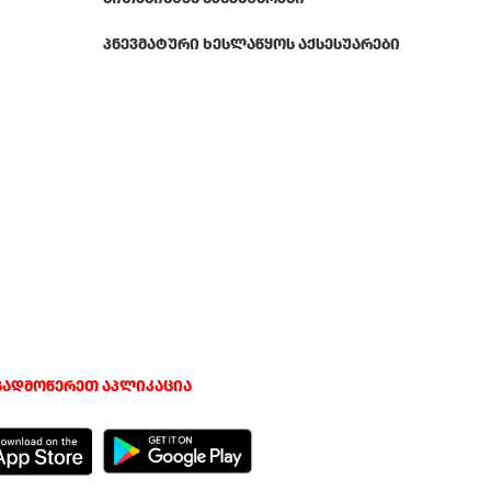
ᲞᲜᲔᲕᲛᲐᲢᲣᲠᲘ ᲮᲔᲡᲚᲐᲬᲧᲝᲡ ᲐᲥᲡᲔᲡᲣᲐᲠᲔᲑᲘ
გადმოწერეთ აპლიკაცია