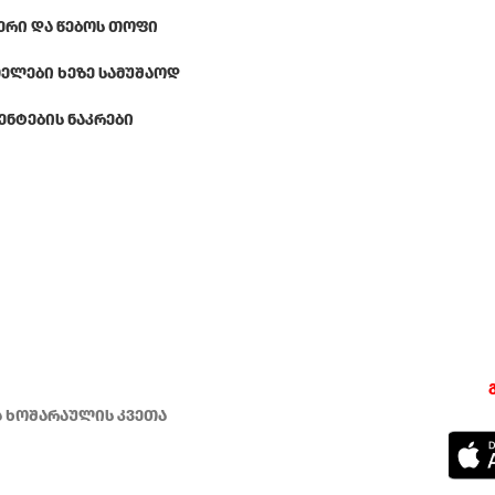
ᲔᲠᲘ ᲓᲐ ᲬᲔᲑᲝᲡ ᲗᲝᲤᲘ
ᲔᲚᲔᲑᲘ ᲮᲔᲖᲔ ᲡᲐᲛᲣᲨᲐᲝᲓ
ᲔᲜᲢᲔᲑᲘᲡ ᲜᲐᲙᲠᲔᲑᲘ
ა ხოშარაულის კვეთა