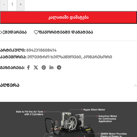
-
+
ᲙᲐᲚᲐᲗᲐᲨᲘ ᲓᲐᲛᲐᲢᲔᲑᲐ
შედარება
ფავორიტებში დამატება
არტიკული:
6942318608414
კატეგორია:
ელექტრო ხელსაწყოები
,
კომპრესორი
გაზიარება:
აღწერა