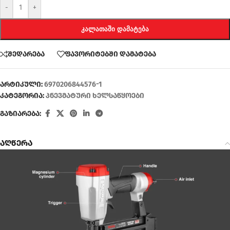
-
+
ᲙᲐᲚᲐᲗᲐᲨᲘ ᲓᲐᲛᲐᲢᲔᲑᲐ
შედარება
ფავორიტებში დამატება
არტიკული:
6970206844576-1
კატეგორია:
პნევმატური ხელსაწყოები
გაზიარება:
აღწერა