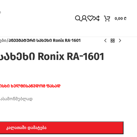
0,00
₾
ები
/
პნევმატური სახეხი Ronix RA-1601
ახეხი Ronix RA-1601
რისხი ხელმისაწვდომ ფასად
დასამოწმებლად
ᲙᲐᲚᲐᲗᲐᲨᲘ ᲓᲐᲛᲐᲢᲔᲑᲐ