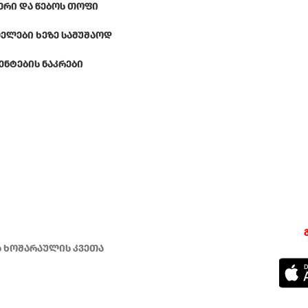
ᲔᲠᲘ ᲓᲐ ᲬᲔᲑᲝᲡ ᲗᲝᲤᲘ
ᲔᲚᲔᲑᲘ ᲮᲔᲖᲔ ᲡᲐᲛᲣᲨᲐᲝᲓ
ᲔᲜᲢᲔᲑᲘᲡ ᲜᲐᲙᲠᲔᲑᲘ
ა ხოშარაულის კვეთა