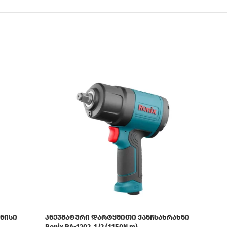
ნისი
პნევმატური დარტყმითი ქანჩსახრახნი
პნევ