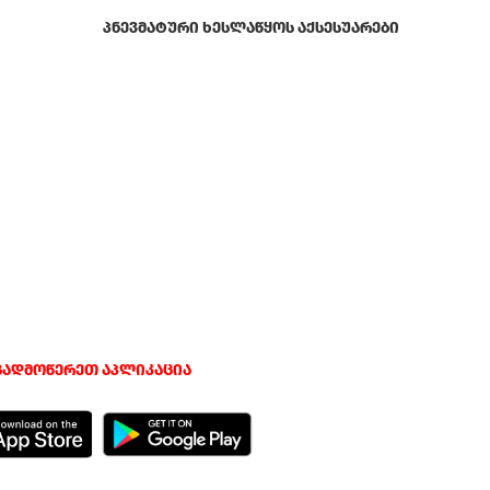
ᲞᲜᲔᲕᲛᲐᲢᲣᲠᲘ ᲮᲔᲡᲚᲐᲬᲧᲝᲡ ᲐᲥᲡᲔᲡᲣᲐᲠᲔᲑᲘ
გადმოწერეთ აპლიკაცია