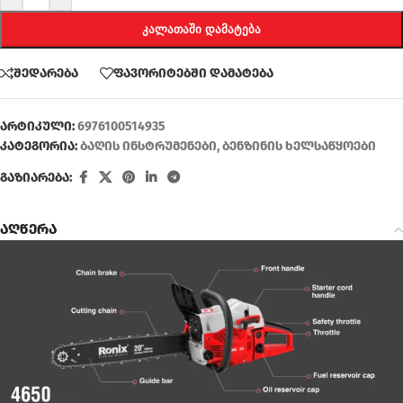
ᲙᲐᲚᲐᲗᲐᲨᲘ ᲓᲐᲛᲐᲢᲔᲑᲐ
შედარება
ფავორიტებში დამატება
არტიკული:
6976100514935
კატეგორია:
ბაღის ინსტრუმენები
,
ბენზინის ხელსაწყოები
გაზიარება:
აღწერა