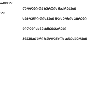
ᲐᲖᲝᲛᲔᲑᲘ
ᲑᲣᲠᲦᲔᲑᲘ ᲓᲐ ᲑᲣᲠᲦᲘᲡ ᲜᲐᲙᲠᲔᲑᲔᲑᲘ
ᲔᲑᲘ
ᲡᲐᲭᲠᲔᲚᲘ ᲓᲘᲡᲙᲔᲑᲘ ᲓᲐ ᲮᲔᲠᲮᲘᲡ ᲞᲘᲠᲔᲑᲘ
ᲑᲘᲗᲔᲑᲘ
ᲡᲮᲕᲐ ᲐᲥᲡᲔᲡᲣᲐᲠᲔᲑᲘ
ᲞᲜᲔᲕᲛᲐᲢᲣᲠᲘ ᲮᲔᲡᲚᲐᲬᲧᲝᲡ ᲐᲥᲡᲔᲡᲣᲐᲠᲔᲑᲘ