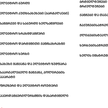
ᲑᲠᲢᲧᲔᲚᲢᲣᲩᲔᲑᲘ 
ᲔᲚᲔᲥᲢᲠᲝ ᲑᲣᲠᲦᲘ
ᲒᲠᲫᲔᲚᲢᲣᲩᲔᲑᲘ
ᲔᲚᲔᲥᲢᲠᲝ ᲙᲣᲗᲮᲡᲐᲮᲔᲮᲔᲑᲘ (ᲑᲐᲠᲒᲐᲚᲙᲔᲑᲘ)
ᲥᲐᲜᲩᲔᲑᲘ ᲓᲐ ᲗᲐᲕ
ᲡᲐᲜᲒᲠᲔᲕᲘ ᲓᲐ ᲡᲐᲑᲣᲠᲦᲘ ᲮᲔᲚᲡᲐᲬᲧᲝᲔᲑᲘ
ᲩᲐᲥᲣᲩᲔᲑᲘ
ᲡᲐᲭᲠᲔ
ᲔᲚᲔᲥᲢᲠᲝ ᲮᲠᲐᲮᲜᲓᲐᲛᲭᲔᲠᲘ
ᲥᲚᲘᲑᲔᲑᲘ
ᲡᲢᲔᲞᲚ
ᲔᲚᲔᲥᲢᲠᲝ ᲓᲐᲠᲢᲧᲛᲘᲗᲘ ᲥᲐᲜᲩᲡᲐᲮᲠᲐᲮᲜᲘ
ᲮᲔᲠᲮᲔᲑᲘ
ᲡᲐᲭᲠᲔᲗ
ᲔᲚᲔᲥᲢᲠᲝ ᲮᲔᲠᲮᲘ
ᲮᲔᲚᲘᲡ ᲘᲜᲡᲢᲠᲣᲛ
ᲡᲐᲮᲔᲮᲘ ᲛᲐᲜᲥᲐᲜᲐ ᲓᲐ ᲔᲚᲔᲥᲢᲠᲝ ᲖᲣᲛᲤᲐᲠᲐ
ᲡᲐᲞᲠᲘᲐᲚᲔᲑᲔᲚᲘ ᲛᲐᲜᲥᲐᲜᲐ, ᲞᲝᲚᲘᲠᲔᲑᲘᲡ
ᲐᲞᲐᲠᲐᲢᲘ
ᲤᲠᲔᲖᲔᲠᲘ ᲓᲐ ᲔᲚᲔᲥᲢᲠᲝ ᲠᲝᲣᲢᲔᲠᲘ
ᲰᲐᲔᲠᲓᲐᲛᲑᲔᲠᲘ
ᲚᲣᲠᲡᲛᲜᲘᲡ ᲓᲐᲡᲐᲠᲢᲧᲛᲔᲚᲘ