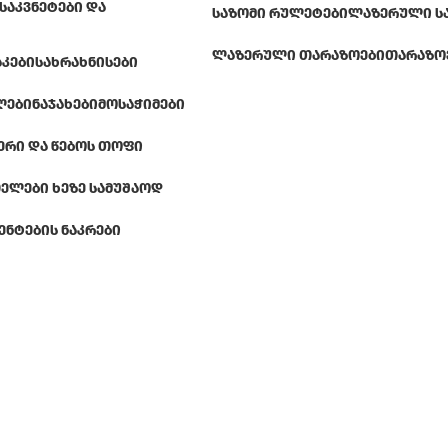
ᲡᲐᲙᲕᲜᲔᲢᲔᲑᲘ ᲓᲐ
ᲡᲐᲖᲝᲛᲘ ᲠᲣᲚᲔᲢᲔᲑᲘ
ᲚᲐᲖᲔᲠᲣᲚᲘ Ს
ᲚᲐᲖᲔᲠᲣᲚᲘ ᲗᲐᲠᲐᲖᲝᲔᲑᲘ
ᲗᲐᲠᲐᲖᲝ
ᲐᲙᲔᲑᲘ
ᲡᲐᲮᲠᲐᲮᲜᲘᲡᲔᲑᲘ
ᲚᲔᲑᲘ
ᲜᲐᲯᲐᲮᲔᲑᲘ
ᲛᲝᲡᲐᲭᲘᲛᲔᲑᲘ
ᲔᲠᲘ ᲓᲐ ᲬᲔᲑᲝᲡ ᲗᲝᲤᲘ
ᲔᲚᲔᲑᲘ ᲮᲔᲖᲔ ᲡᲐᲛᲣᲨᲐᲝᲓ
ᲔᲜᲢᲔᲑᲘᲡ ᲜᲐᲙᲠᲔᲑᲘ