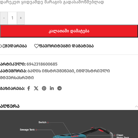
დარეკეთ ყიდვამდე მარაგის გადასამოწმებლად
-
+
ᲙᲐᲚᲐᲗᲐᲨᲘ ᲓᲐᲛᲐᲢᲔᲑᲐ
შედარება
ფავორიტებში დამატება
არტიკული:
6942318600685
კატეგორია:
ბაღის ინსტრუმენები
,
ინდუსტრიული
მტვერსასრუტი
გაზიარება:
აღწერა