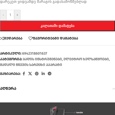
დარეკეთ ყიდვამდე მარაგის გადასამოწმებლად
-
+
ᲙᲐᲚᲐᲗᲐᲨᲘ ᲓᲐᲛᲐᲢᲔᲑᲐ
შედარება
ფავორიტებში დამატება
არტიკული:
6942318601637
კატეგორია:
ბაღის ინსტრუმენები
,
ელექტრო ხელსაწყოები
,
მაღალი წნევის სარეცხი აპარატი
გაზიარება:
აღწერა