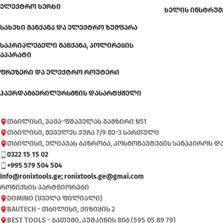
ᲔᲚᲔᲥᲢᲠᲝ ᲮᲔᲠᲮᲘ
ᲮᲔᲚᲘᲡ ᲘᲜᲡᲢᲠᲣᲛ
ᲡᲐᲮᲔᲮᲘ ᲛᲐᲜᲥᲐᲜᲐ ᲓᲐ ᲔᲚᲔᲥᲢᲠᲝ ᲖᲣᲛᲤᲐᲠᲐ
ᲡᲐᲞᲠᲘᲐᲚᲔᲑᲔᲚᲘ ᲛᲐᲜᲥᲐᲜᲐ, ᲞᲝᲚᲘᲠᲔᲑᲘᲡ
ᲐᲞᲐᲠᲐᲢᲘ
ᲤᲠᲔᲖᲔᲠᲘ ᲓᲐ ᲔᲚᲔᲥᲢᲠᲝ ᲠᲝᲣᲢᲔᲠᲘ
ᲰᲐᲔᲠᲓᲐᲛᲑᲔᲠᲘ
ᲚᲣᲠᲡᲛᲜᲘᲡ ᲓᲐᲡᲐᲠᲢᲧᲛᲔᲚᲘ
თბილისი, ვაჟა-ფშაველას გამზირი N51
თბილისი, მეველეს ქუჩა 7/9 მე-3 სართული
თბილისი, ელიავას ბაზრობა, კოსმონავტების სანაპიროს დ
0322 15 15 02
+995 579 504 504
Info@ronixtools.ge; ronixtools.ge@gmai.com
რონიქსის პარტნიორები
DOMINO (ყველა ფილიალი)
BAUTECH - თბილისი, ქიზიყის 2
BEST TOOLS - ბათუმი, პუშკინის 80ბ (595 05 89 79)