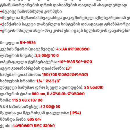
ტრანსპორტირების დროს დაზიანების თავიდან ასაცილებლად
♦
მტკიცე ჩამოსხმული კორპუსი
♦
შეუძლია მუშაობა სხვადასხვა დაკავშირებულ აქსესუარებთან ე
♦
ქანქარის საკეტი ლაზერული სისტემის დასაცავად ტრანსპორტ
♦
ერგონომიული ანტი-შოკ კორპუსი იცავს ხელსაწყოს დავარდნი
მოდელი:
RH-9536
კვების წყარო (დატენვადი):
4 x AA ელემენტი
ლაზერის სიგანე:
3,5 მმ@ 10 მ
ოპერაციული ტემპერატურა:
-10°-დან 50°-მდე
ავტო გათანაბრების დიაპაზონი:
±3°
სამუშაო დიაპაზონი:
15მ/70მ დეტექტორით
სამფეხის ხრახნი:
1/4″ და 5/8”
უწყვეტი სამუშაო დრო (ყველა დიოდები):
≥ 5 საათი
ლაზერის ტიპი:
660 nm, II კლასის ლაზერი
ზომა:
115 x 68 x 107 მმ
V&H ხაზის სიზუსტე:
± 2 მმ@ 5მ
წყლისა და მტვრისგან დაცულობა:
(IP54)
წმინდა წონა:
605 გრ
ქეისი:
საფირმო BMC ქეისი