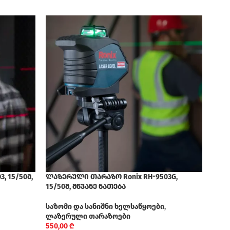
, 15/50მ,
ლაზერული თარაზო Ronix RH-9503G,
მეტა
15/50მ, მწვანე ნათება
საზო
საზომი და სანიშნი ხელსაწყოები
,
რულ
ლაზერული თარაზოები
69,9
550,00
₾