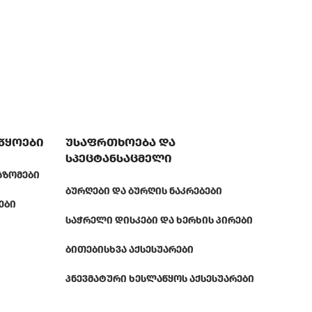
აწყოები
უსაფრთხოება და
სპეცტანსაცმელი
ᲐᲖᲝᲛᲔᲑᲘ
ᲑᲣᲠᲦᲔᲑᲘ ᲓᲐ ᲑᲣᲠᲦᲘᲡ ᲜᲐᲙᲠᲔᲑᲔᲑᲘ
ᲔᲑᲘ
ᲡᲐᲭᲠᲔᲚᲘ ᲓᲘᲡᲙᲔᲑᲘ ᲓᲐ ᲮᲔᲠᲮᲘᲡ ᲞᲘᲠᲔᲑᲘ
ᲑᲘᲗᲔᲑᲘ
ᲡᲮᲕᲐ ᲐᲥᲡᲔᲡᲣᲐᲠᲔᲑᲘ
ᲞᲜᲔᲕᲛᲐᲢᲣᲠᲘ ᲮᲔᲡᲚᲐᲬᲧᲝᲡ ᲐᲥᲡᲔᲡᲣᲐᲠᲔᲑᲘ