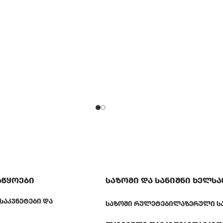
აწყოები
საზომი და სანიშნი ხელს
ᲡᲐᲙᲕᲜᲔᲢᲔᲑᲘ ᲓᲐ
ᲡᲐᲖᲝᲛᲘ ᲠᲣᲚᲔᲢᲔᲑᲘ
ᲚᲐᲖᲔᲠᲣᲚᲘ Ს