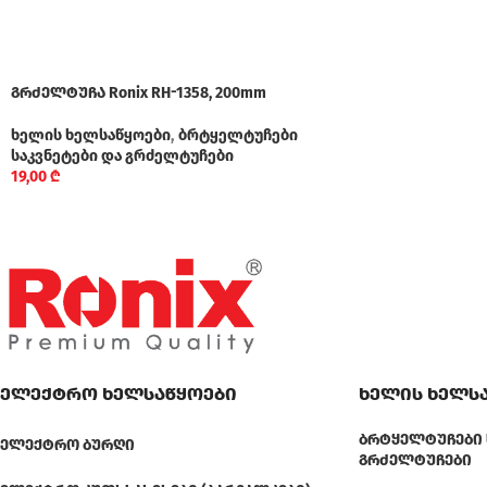
გრძელტუჩა Ronix RH-1358, 200mm
ხელის ხელსაწყოები
,
ბრტყელტუჩები
საკვნეტები და გრძელტუჩები
19,00
₾
ელექტრო ხელსაწყოები
ხელის ხელს
ᲑᲠᲢᲧᲔᲚᲢᲣᲩᲔᲑᲘ 
ᲔᲚᲔᲥᲢᲠᲝ ᲑᲣᲠᲦᲘ
ᲒᲠᲫᲔᲚᲢᲣᲩᲔᲑᲘ