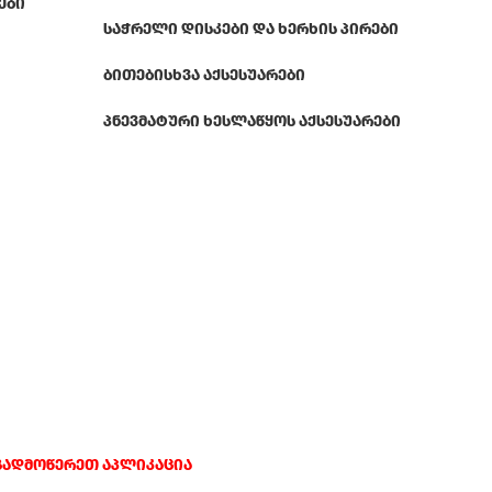
ᲔᲑᲘ
ᲡᲐᲭᲠᲔᲚᲘ ᲓᲘᲡᲙᲔᲑᲘ ᲓᲐ ᲮᲔᲠᲮᲘᲡ ᲞᲘᲠᲔᲑᲘ
ᲑᲘᲗᲔᲑᲘ
ᲡᲮᲕᲐ ᲐᲥᲡᲔᲡᲣᲐᲠᲔᲑᲘ
ᲞᲜᲔᲕᲛᲐᲢᲣᲠᲘ ᲮᲔᲡᲚᲐᲬᲧᲝᲡ ᲐᲥᲡᲔᲡᲣᲐᲠᲔᲑᲘ
გადმოწერეთ აპლიკაცია