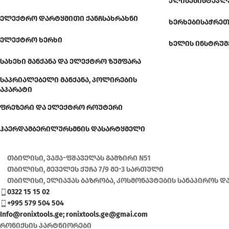
ᲥᲚᲘᲑᲔᲑᲘ
ᲡᲢᲔᲞᲚ
ᲔᲚᲔᲥᲢᲠᲝ ᲓᲐᲠᲢᲧᲛᲘᲗᲘ ᲥᲐᲜᲩᲡᲐᲮᲠᲐᲮᲜᲘ
ᲮᲔᲠᲮᲔᲑᲘ
ᲡᲐᲭᲠᲔᲗ
ᲔᲚᲔᲥᲢᲠᲝ ᲮᲔᲠᲮᲘ
ᲮᲔᲚᲘᲡ ᲘᲜᲡᲢᲠᲣᲛ
ᲡᲐᲮᲔᲮᲘ ᲛᲐᲜᲥᲐᲜᲐ ᲓᲐ ᲔᲚᲔᲥᲢᲠᲝ ᲖᲣᲛᲤᲐᲠᲐ
ᲡᲐᲞᲠᲘᲐᲚᲔᲑᲔᲚᲘ ᲛᲐᲜᲥᲐᲜᲐ, ᲞᲝᲚᲘᲠᲔᲑᲘᲡ
ᲐᲞᲐᲠᲐᲢᲘ
ᲤᲠᲔᲖᲔᲠᲘ ᲓᲐ ᲔᲚᲔᲥᲢᲠᲝ ᲠᲝᲣᲢᲔᲠᲘ
ᲰᲐᲔᲠᲓᲐᲛᲑᲔᲠᲘ
ᲚᲣᲠᲡᲛᲜᲘᲡ ᲓᲐᲡᲐᲠᲢᲧᲛᲔᲚᲘ
თბილისი, ვაჟა-ფშაველას გამზირი N51
თბილისი, მეველეს ქუჩა 7/9 მე-3 სართული
თბილისი, ელიავას ბაზრობა, კოსმონავტების სანაპიროს დ
0322 15 15 02
+995 579 504 504
Info@ronixtools.ge; ronixtools.ge@gmai.com
რონიქსის პარტნიორები