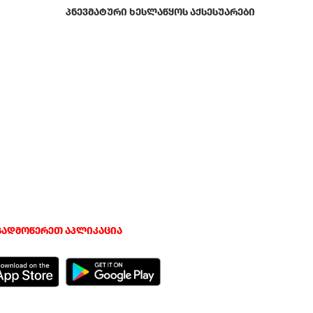
ᲞᲜᲔᲕᲛᲐᲢᲣᲠᲘ ᲮᲔᲡᲚᲐᲬᲧᲝᲡ ᲐᲥᲡᲔᲡᲣᲐᲠᲔᲑᲘ
გადმოწერეთ აპლიკაცია