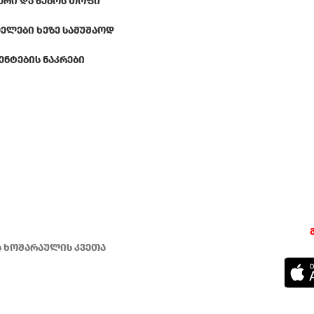
ᲔᲠᲘ ᲓᲐ ᲬᲔᲑᲝᲡ ᲗᲝᲤᲘ
ᲔᲚᲔᲑᲘ ᲮᲔᲖᲔ ᲡᲐᲛᲣᲨᲐᲝᲓ
ᲔᲜᲢᲔᲑᲘᲡ ᲜᲐᲙᲠᲔᲑᲘ
ა ხოშარაულის კვეთა