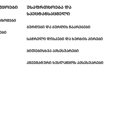
აწყოები
უსაფრთხოება და
სპეცტანსაცმელი
ᲐᲖᲝᲛᲔᲑᲘ
ᲑᲣᲠᲦᲔᲑᲘ ᲓᲐ ᲑᲣᲠᲦᲘᲡ ᲜᲐᲙᲠᲔᲑᲔᲑᲘ
ᲔᲑᲘ
ᲡᲐᲭᲠᲔᲚᲘ ᲓᲘᲡᲙᲔᲑᲘ ᲓᲐ ᲮᲔᲠᲮᲘᲡ ᲞᲘᲠᲔᲑᲘ
ᲑᲘᲗᲔᲑᲘ
ᲡᲮᲕᲐ ᲐᲥᲡᲔᲡᲣᲐᲠᲔᲑᲘ
ᲞᲜᲔᲕᲛᲐᲢᲣᲠᲘ ᲮᲔᲡᲚᲐᲬᲧᲝᲡ ᲐᲥᲡᲔᲡᲣᲐᲠᲔᲑᲘ