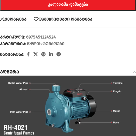
ᲙᲐᲚᲐᲗᲐᲨᲘ ᲓᲐᲛᲐᲢᲔᲑᲐ
შედარება
ფავორიტებში დამატება
არტიკული:
6975451224524
კატეგორია:
წყლის ტუმბოები
გაზიარება:
აღწერა