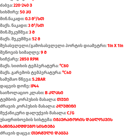
ძაბვა:
220-240 ვ
სიხშირე:
50 ჰც
მინ.ნაკადი:
0.3 მ³/სთ
მაქს. ნაკადი:
3 მ³/სთ
მინ.შეკუმშვა:
3 მ
მაქს. შეკუმშვა:
52 მ
შესასვლელი/გამოსასვლელი პორტის დიამეტრი:
1In X 1In
შეწოვის სიმაღლე:
9 მ
სიჩქარე:
2850 RPM
მაქს. სითხის ტემპერატურა:
℃60
მაქს. გარემოს ტემპერატურა:
℃40
სამუშაო წნევა:
5.2BAR
დაცვის დონე:
IP44
საიზოლაციო კლასი:
B კლასი
ტუმბოს კორპუსის მასალა:
თუჯი
ძრავის კორპუსის მასალა:
ალუმინი
მექანიკური დალუქვის მასალა:
C/G
უსაფრთხოების სისტემა:
იმპერატორის დაბლოკვის
საწინააღმდეგო სისტემა
ძრავის დაცვა:
თერმული დაცვა