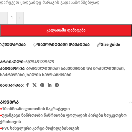
დარეკეთ ყიდვამდე მარაგის გადასამოწმებლად
-
+
ᲙᲐᲚᲐᲗᲐᲨᲘ ᲓᲐᲛᲐᲢᲔᲑᲐ
შედარება
ფავორიტებში დამატება
Size guide
არტიკული:
6975451225675
კატეგორია:
ბრტყელტუჩები საკვნეტები და გრძელტუჩები
,
საჭრელები
,
ხელის ხელსაწყოები
გაზიარება:
აღწერა
♦
10 ინჩიანი ლითონის მაკრატელი
♦
უჟანგავი ნაწრთობი ნაწრთობი ფოლადის პირები საუკეთესო
ჭრისთვის
♦
PVC სახელური კარგი მოჭიდებისთვის