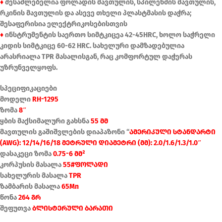
♦
შესაძლებელია ფოლადის მავთულის, სპილენძის მავთულის,
რკინის მავთულის და ასევე თხელი პლასტმასის დაჭრა;
შესაფერისია ელექტრიკოსებისთვის
♦
ინსტრუმენტის საერთო სიმტკიცეა 42-45HRC, ხოლო საჭრელი
კიდის სიმტკიცე 60-62 HRC. სახელური დამზადებულია
არასრიალა TPR მასალისგან, რაც კომფორტულ დაჭერას
უზრუნველყოფს.
სპეციფიკაციები
მოდელი
RH-1295
ზომა
8″
ყბის მაქსიმალური გახსნა
55 მმ
მავთულის გაშიშვლების დიაპაზონი “
ამერიკული სტანდარტი
(AWG): 12/14/16/18 მეტრული დიამეტრი (მმ): 2.0/1.6/1.3/1.0″
დასაკეცი ზომა
0.75-6 მმ²
კორპუსის მასალა
55#ფოლადი
სახელურის მასალა
TPR
ზამბარის მასალა
65Mn
წონა
264 გრ
შეფუთვა
ბლისტერული ბარათი