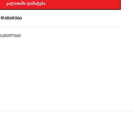
ᲙᲐᲚᲐᲗᲐᲨᲘ ᲓᲐᲛᲐᲢᲔᲑᲐ
 დამატება
პანელები