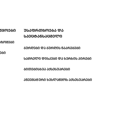
აწყოები
უსაფრთხოება და
სპეცტანსაცმელი
ᲐᲖᲝᲛᲔᲑᲘ
ᲑᲣᲠᲦᲔᲑᲘ ᲓᲐ ᲑᲣᲠᲦᲘᲡ ᲜᲐᲙᲠᲔᲑᲔᲑᲘ
ᲔᲑᲘ
ᲡᲐᲭᲠᲔᲚᲘ ᲓᲘᲡᲙᲔᲑᲘ ᲓᲐ ᲮᲔᲠᲮᲘᲡ ᲞᲘᲠᲔᲑᲘ
ᲑᲘᲗᲔᲑᲘ
ᲡᲮᲕᲐ ᲐᲥᲡᲔᲡᲣᲐᲠᲔᲑᲘ
ᲞᲜᲔᲕᲛᲐᲢᲣᲠᲘ ᲮᲔᲡᲚᲐᲬᲧᲝᲡ ᲐᲥᲡᲔᲡᲣᲐᲠᲔᲑᲘ