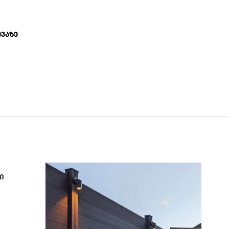
თვაზე
ი