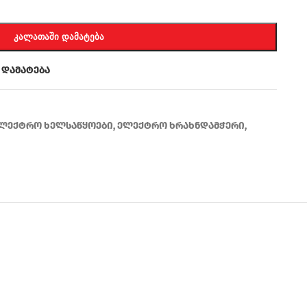
ᲙᲐᲚᲐᲗᲐᲨᲘ ᲓᲐᲛᲐᲢᲔᲑᲐ
 დამატება
ლექტრო ხელსაწყოები
,
ელექტრო ხრახნდამჭერი
,