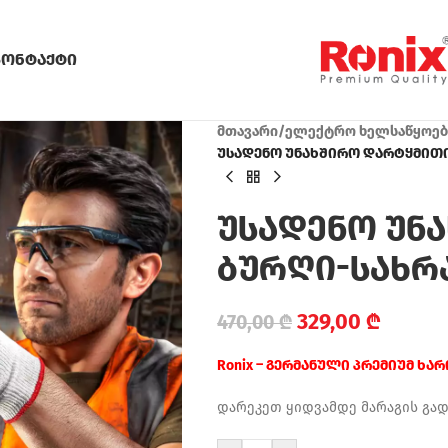
კონტაქტი
მთავარი
/
ელექტრო ხელსაწყოებ
უსადენო უნახშირო დარტყმითი 
უსადენო უნ
ბურღი-სახრახ
329,00
₾
470,00
₾
Ronix – გერმანული პრემიუმ ხა
დარეკეთ ყიდვამდე მარაგის გა