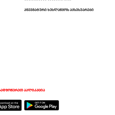
ᲞᲜᲔᲕᲛᲐᲢᲣᲠᲘ ᲮᲔᲡᲚᲐᲬᲧᲝᲡ ᲐᲥᲡᲔᲡᲣᲐᲠᲔᲑᲘ
გადმოწერეთ აპლიკაცია