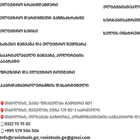
ᲔᲚᲔᲥᲢᲠᲝ ᲮᲠᲐᲮᲜᲓᲐᲛᲭᲔᲠᲘ
ᲥᲚᲘᲑᲔᲑᲘ
ᲡᲢᲔᲞᲚ
ᲔᲚᲔᲥᲢᲠᲝ ᲓᲐᲠᲢᲧᲛᲘᲗᲘ ᲥᲐᲜᲩᲡᲐᲮᲠᲐᲮᲜᲘ
ᲮᲔᲠᲮᲔᲑᲘ
ᲡᲐᲭᲠᲔᲗ
ᲔᲚᲔᲥᲢᲠᲝ ᲮᲔᲠᲮᲘ
ᲮᲔᲚᲘᲡ ᲘᲜᲡᲢᲠᲣᲛ
ᲡᲐᲮᲔᲮᲘ ᲛᲐᲜᲥᲐᲜᲐ ᲓᲐ ᲔᲚᲔᲥᲢᲠᲝ ᲖᲣᲛᲤᲐᲠᲐ
ᲡᲐᲞᲠᲘᲐᲚᲔᲑᲔᲚᲘ ᲛᲐᲜᲥᲐᲜᲐ, ᲞᲝᲚᲘᲠᲔᲑᲘᲡ
ᲐᲞᲐᲠᲐᲢᲘ
ᲤᲠᲔᲖᲔᲠᲘ ᲓᲐ ᲔᲚᲔᲥᲢᲠᲝ ᲠᲝᲣᲢᲔᲠᲘ
ᲰᲐᲔᲠᲓᲐᲛᲑᲔᲠᲘ
ᲚᲣᲠᲡᲛᲜᲘᲡ ᲓᲐᲡᲐᲠᲢᲧᲛᲔᲚᲘ
თბილისი, ვაჟა-ფშაველას გამზირი N51
თბილისი, მეველეს ქუჩა 7/9 მე-3 სართული
თბილისი, ელიავას ბაზრობა, კოსმონავტების სანაპიროს დ
0322 15 15 02
+995 579 504 504
Info@ronixtools.ge; ronixtools.ge@gmai.com