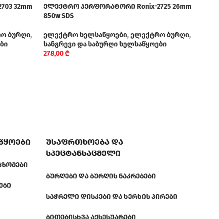
703 32mm
ელექტრო პერფორატორი Ronix-2725 26mm
ელე
850w SDS
საბუ
1300
ო ბურღი
,
ელექტრო ხელსაწყოები
,
ელექტრო ბურღი
,
ბი
სანგრევი და საბურღი ხელსაწყოები
278,00
₾
აწყოები
უსაფრთხოება და
სპეცტანსაცმელი
ᲐᲖᲝᲛᲔᲑᲘ
ᲑᲣᲠᲦᲔᲑᲘ ᲓᲐ ᲑᲣᲠᲦᲘᲡ ᲜᲐᲙᲠᲔᲑᲔᲑᲘ
ᲔᲑᲘ
ᲡᲐᲭᲠᲔᲚᲘ ᲓᲘᲡᲙᲔᲑᲘ ᲓᲐ ᲮᲔᲠᲮᲘᲡ ᲞᲘᲠᲔᲑᲘ
ᲑᲘᲗᲔᲑᲘ
ᲡᲮᲕᲐ ᲐᲥᲡᲔᲡᲣᲐᲠᲔᲑᲘ