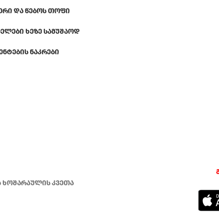
ᲔᲠᲘ ᲓᲐ ᲬᲔᲑᲝᲡ ᲗᲝᲤᲘ
ᲔᲚᲔᲑᲘ ᲮᲔᲖᲔ ᲡᲐᲛᲣᲨᲐᲝᲓ
ᲔᲜᲢᲔᲑᲘᲡ ᲜᲐᲙᲠᲔᲑᲘ
ა ხოშარაულის კვეთა