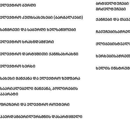
ᲑᲠᲢᲧᲔᲚᲢᲣᲩᲔᲑᲘ 
ᲔᲚᲔᲥᲢᲠᲝ ᲑᲣᲠᲦᲘ
ᲒᲠᲫᲔᲚᲢᲣᲩᲔᲑᲘ
ᲔᲚᲔᲥᲢᲠᲝ ᲙᲣᲗᲮᲡᲐᲮᲔᲮᲔᲑᲘ (ᲑᲐᲠᲒᲐᲚᲙᲔᲑᲘ)
ᲥᲐᲜᲩᲔᲑᲘ ᲓᲐ ᲗᲐᲕ
ᲡᲐᲜᲒᲠᲔᲕᲘ ᲓᲐ ᲡᲐᲑᲣᲠᲦᲘ ᲮᲔᲚᲡᲐᲬᲧᲝᲔᲑᲘ
ᲩᲐᲥᲣᲩᲔᲑᲘ
ᲡᲐᲭᲠᲔ
ᲔᲚᲔᲥᲢᲠᲝ ᲮᲠᲐᲮᲜᲓᲐᲛᲭᲔᲠᲘ
ᲥᲚᲘᲑᲔᲑᲘ
ᲡᲢᲔᲞᲚ
ᲔᲚᲔᲥᲢᲠᲝ ᲓᲐᲠᲢᲧᲛᲘᲗᲘ ᲥᲐᲜᲩᲡᲐᲮᲠᲐᲮᲜᲘ
ᲮᲔᲠᲮᲔᲑᲘ
ᲡᲐᲭᲠᲔᲗ
ᲔᲚᲔᲥᲢᲠᲝ ᲮᲔᲠᲮᲘ
ᲮᲔᲚᲘᲡ ᲘᲜᲡᲢᲠᲣᲛ
ᲡᲐᲮᲔᲮᲘ ᲛᲐᲜᲥᲐᲜᲐ ᲓᲐ ᲔᲚᲔᲥᲢᲠᲝ ᲖᲣᲛᲤᲐᲠᲐ
ᲡᲐᲞᲠᲘᲐᲚᲔᲑᲔᲚᲘ ᲛᲐᲜᲥᲐᲜᲐ, ᲞᲝᲚᲘᲠᲔᲑᲘᲡ
ᲐᲞᲐᲠᲐᲢᲘ
ᲤᲠᲔᲖᲔᲠᲘ ᲓᲐ ᲔᲚᲔᲥᲢᲠᲝ ᲠᲝᲣᲢᲔᲠᲘ
ᲰᲐᲔᲠᲓᲐᲛᲑᲔᲠᲘ
ᲚᲣᲠᲡᲛᲜᲘᲡ ᲓᲐᲡᲐᲠᲢᲧᲛᲔᲚᲘ