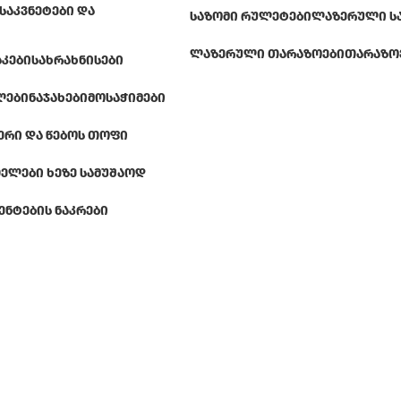
ᲡᲐᲙᲕᲜᲔᲢᲔᲑᲘ ᲓᲐ
ᲡᲐᲖᲝᲛᲘ ᲠᲣᲚᲔᲢᲔᲑᲘ
ᲚᲐᲖᲔᲠᲣᲚᲘ Ს
ᲚᲐᲖᲔᲠᲣᲚᲘ ᲗᲐᲠᲐᲖᲝᲔᲑᲘ
ᲗᲐᲠᲐᲖᲝ
ᲐᲙᲔᲑᲘ
ᲡᲐᲮᲠᲐᲮᲜᲘᲡᲔᲑᲘ
ᲚᲔᲑᲘ
ᲜᲐᲯᲐᲮᲔᲑᲘ
ᲛᲝᲡᲐᲭᲘᲛᲔᲑᲘ
ᲔᲠᲘ ᲓᲐ ᲬᲔᲑᲝᲡ ᲗᲝᲤᲘ
ᲔᲚᲔᲑᲘ ᲮᲔᲖᲔ ᲡᲐᲛᲣᲨᲐᲝᲓ
ᲔᲜᲢᲔᲑᲘᲡ ᲜᲐᲙᲠᲔᲑᲘ