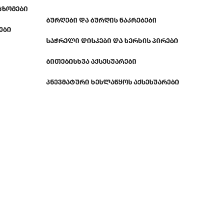
ᲐᲖᲝᲛᲔᲑᲘ
ᲑᲣᲠᲦᲔᲑᲘ ᲓᲐ ᲑᲣᲠᲦᲘᲡ ᲜᲐᲙᲠᲔᲑᲔᲑᲘ
ᲔᲑᲘ
ᲡᲐᲭᲠᲔᲚᲘ ᲓᲘᲡᲙᲔᲑᲘ ᲓᲐ ᲮᲔᲠᲮᲘᲡ ᲞᲘᲠᲔᲑᲘ
ᲑᲘᲗᲔᲑᲘ
ᲡᲮᲕᲐ ᲐᲥᲡᲔᲡᲣᲐᲠᲔᲑᲘ
ᲞᲜᲔᲕᲛᲐᲢᲣᲠᲘ ᲮᲔᲡᲚᲐᲬᲧᲝᲡ ᲐᲥᲡᲔᲡᲣᲐᲠᲔᲑᲘ