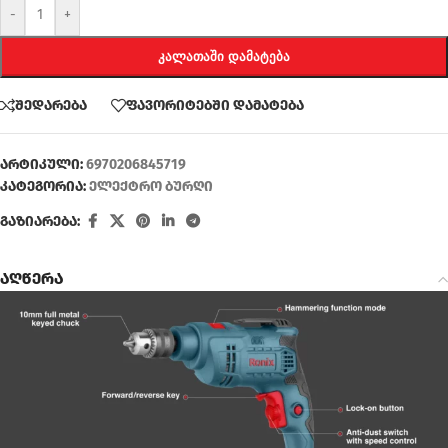
-
+
ᲙᲐᲚᲐᲗᲐᲨᲘ ᲓᲐᲛᲐᲢᲔᲑᲐ
შედარება
ფავორიტებში დამატება
არტიკული:
6970206845719
კატეგორია:
ელექტრო ბურღი
გაზიარება:
აღწერა