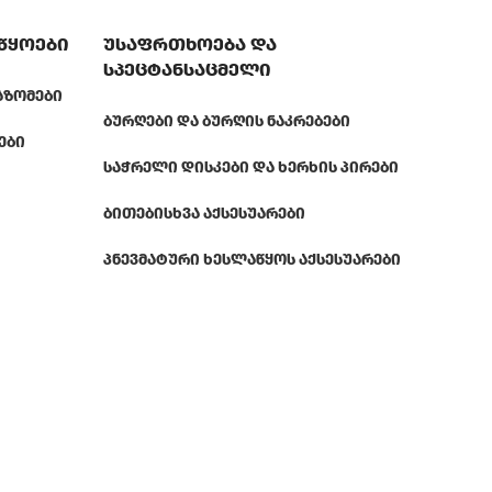
აწყოები
უსაფრთხოება და
სპეცტანსაცმელი
ᲐᲖᲝᲛᲔᲑᲘ
ᲑᲣᲠᲦᲔᲑᲘ ᲓᲐ ᲑᲣᲠᲦᲘᲡ ᲜᲐᲙᲠᲔᲑᲔᲑᲘ
ᲔᲑᲘ
ᲡᲐᲭᲠᲔᲚᲘ ᲓᲘᲡᲙᲔᲑᲘ ᲓᲐ ᲮᲔᲠᲮᲘᲡ ᲞᲘᲠᲔᲑᲘ
ᲑᲘᲗᲔᲑᲘ
ᲡᲮᲕᲐ ᲐᲥᲡᲔᲡᲣᲐᲠᲔᲑᲘ
ᲞᲜᲔᲕᲛᲐᲢᲣᲠᲘ ᲮᲔᲡᲚᲐᲬᲧᲝᲡ ᲐᲥᲡᲔᲡᲣᲐᲠᲔᲑᲘ