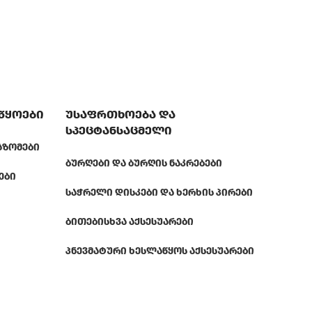
აწყოები
უსაფრთხოება და
სპეცტანსაცმელი
ᲐᲖᲝᲛᲔᲑᲘ
ᲑᲣᲠᲦᲔᲑᲘ ᲓᲐ ᲑᲣᲠᲦᲘᲡ ᲜᲐᲙᲠᲔᲑᲔᲑᲘ
ᲔᲑᲘ
ᲡᲐᲭᲠᲔᲚᲘ ᲓᲘᲡᲙᲔᲑᲘ ᲓᲐ ᲮᲔᲠᲮᲘᲡ ᲞᲘᲠᲔᲑᲘ
ᲑᲘᲗᲔᲑᲘ
ᲡᲮᲕᲐ ᲐᲥᲡᲔᲡᲣᲐᲠᲔᲑᲘ
ᲞᲜᲔᲕᲛᲐᲢᲣᲠᲘ ᲮᲔᲡᲚᲐᲬᲧᲝᲡ ᲐᲥᲡᲔᲡᲣᲐᲠᲔᲑᲘ