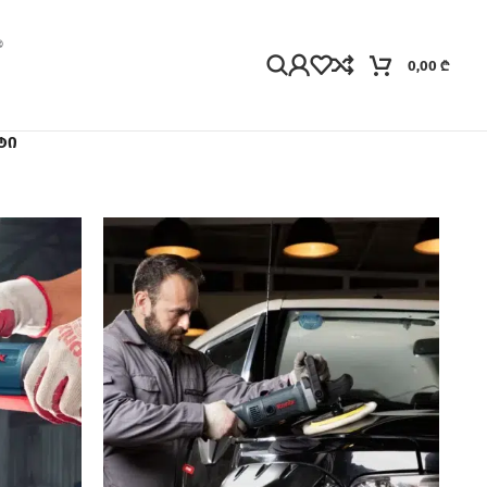
0,00
₾
ტი