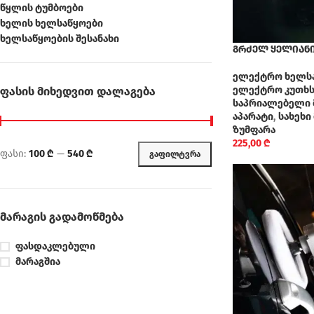
წყლის ტუმბოები
ხელის ხელსაწყოები
ხელსაწყოების შესანახი
გრძელ ყელიანი 
ელექტრო ხელს
ელექტრო კუთხსა
ᲤᲐᲡᲘᲡ ᲛᲘᲮᲔᲓᲕᲘᲗ ᲓᲐᲚᲐᲒᲔᲑᲐ
საპრიალებელი 
აპარატი
,
სახეხი
ზუმფარა
225,00
₾
ფასი:
100 ₾
—
540 ₾
ᲒᲐᲤᲘᲚᲢᲕᲠᲐ
ᲛᲐᲠᲐᲒᲘᲡ ᲒᲐᲓᲐᲛᲝᲬᲛᲔᲑᲐ
ფასდაკლებული
მარაგშია