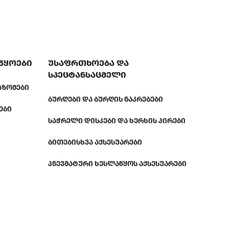
აწყოები
უსაფრთხოება და
სპეცტანსაცმელი
ᲐᲖᲝᲛᲔᲑᲘ
ᲑᲣᲠᲦᲔᲑᲘ ᲓᲐ ᲑᲣᲠᲦᲘᲡ ᲜᲐᲙᲠᲔᲑᲔᲑᲘ
ᲔᲑᲘ
ᲡᲐᲭᲠᲔᲚᲘ ᲓᲘᲡᲙᲔᲑᲘ ᲓᲐ ᲮᲔᲠᲮᲘᲡ ᲞᲘᲠᲔᲑᲘ
ᲑᲘᲗᲔᲑᲘ
ᲡᲮᲕᲐ ᲐᲥᲡᲔᲡᲣᲐᲠᲔᲑᲘ
ᲞᲜᲔᲕᲛᲐᲢᲣᲠᲘ ᲮᲔᲡᲚᲐᲬᲧᲝᲡ ᲐᲥᲡᲔᲡᲣᲐᲠᲔᲑᲘ