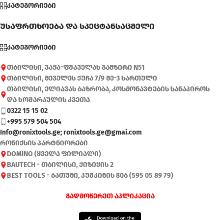
კატეგორიები
უსაფრთხოება და სპეცტანსაცმელი
კატეგორიები
თბილისი, ვაჟა-ფშაველას გამზირი N51
თბილისი, მეველეს ქუჩა 7/9 მე-3 სართული
თბილისი, ელიავას ბაზრობა, კოსმონავტების სანაპიროს
და ხოშარაულის კვეთა
0322 15 15 02
+995 579 504 504
Info@ronixtools.ge; ronixtools.ge@gmai.com
რონიქსის პარტნიორები
DOMINO (ყველა ფილიალი)
BAUTECH - თბილისი, ქიზიყის 2
BEST TOOLS - ბათუმი, პუშკინის 80ბ (595 05 89 79)
გადმოწერეთ აპლიკაცია