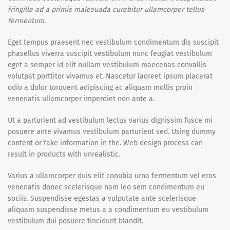
fringilla ad a primis malesuada curabitur ullamcorper tellus
fermentum.
Eget tempus praesent nec vestibulum condimentum dis suscipit
phasellus viverra suscipit vestibulum nunc feugiat vestibulum
eget a semper id elit nullam vestibulum maecenas convallis
volutpat porttitor vivamus et. Nascetur laoreet ipsum placerat
odio a dolor torquent adipiscing ac aliquam mollis proin
venenatis ullamcorper imperdiet non ante a.
Ut a parturient ad vestibulum lectus varius dignissim fusce mi
posuere ante vivamus vestibulum parturient sed. Using dummy
content or fake information in the. Web design process can
result in products with unrealistic.
Varius a ullamcorper duis elit conubia urna fermentum vel eros
venenatis donec scelerisque nam leo sem condimentum eu
sociis. Suspendisse egestas a vulputate ante scelerisque
aliquam suspendisse metus a a condimentum eu vestibulum
vestibulum dui posuere tincidunt blandit.