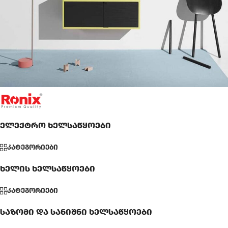
Suspendisse quam at vestibulum
Kitchen
ელექტრო ხელსაწყოები
კატეგორიები
ხელის ხელსაწყოები
კატეგორიები
საზომი და სანიშნი ხელსაწყოები